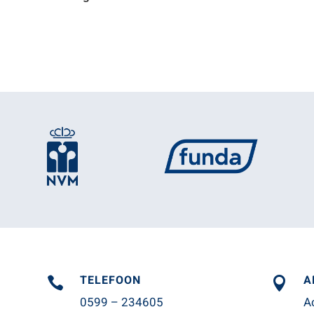
TELEFOON
A


0599 – 234605
A