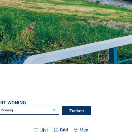
RT WONING
Lijst
Grid
Map