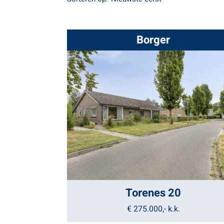
Borger
Torenes 20
€ 275.000,-
k.k.