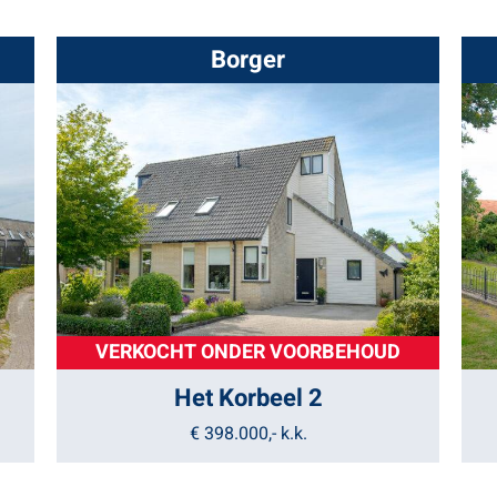
Borger
VERKOCHT ONDER VOORBEHOUD
Het Korbeel 2
€ 398.000,-
k.k.