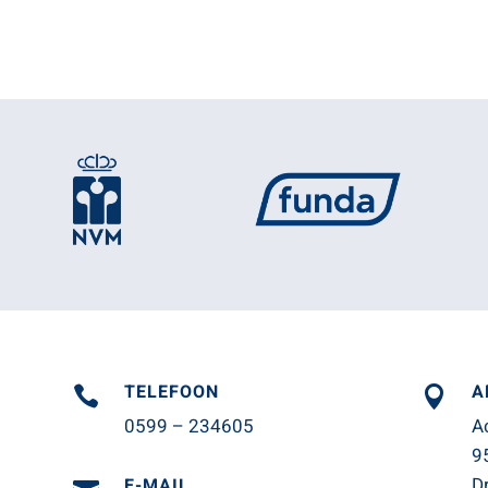
TELEFOON
A


0599 – 234605
A
9
D
E-MAIL