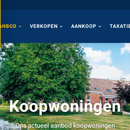
ANBOD
VERKOPEN
AANKOOP
TAXATI
Koopwoningen
Ons actueel aanbod koopwoningen