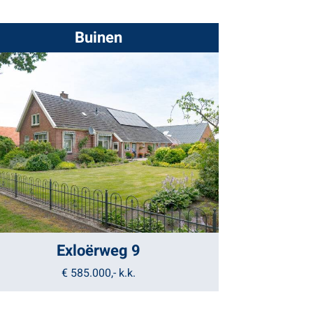
Buinen
Exloërweg 9
€ 585.000,-
k.k.