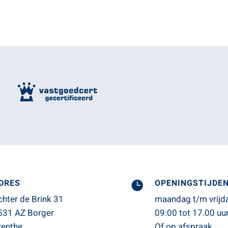
DRES
OPENINGSTIJDE

chter de Brink 31
maandag t/m vrijd
531 AZ Borger
09:00 tot 17.00 uur
renthe
Of op afspraak.