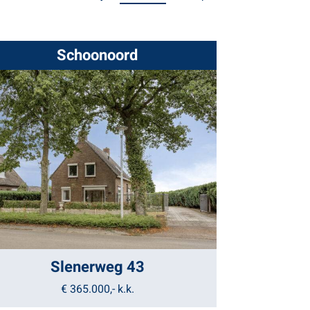
Schoonoord
Slenerweg 43
€ 365.000,-
k.k.