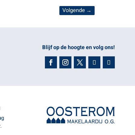
Volgende
→
Blijf op de hoogte en volg ons!
N
ag
.