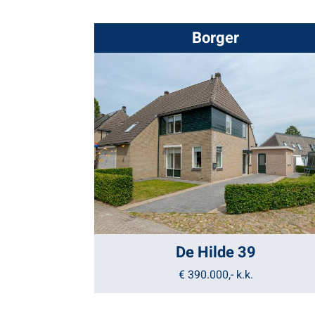
Borger
De Hilde 39
€ 390.000,-
k.k.