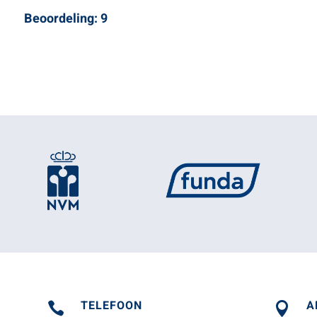
Beoordeling: 9
TELEFOON
A

