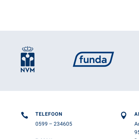
TELEFOON
A


0599 – 234605
A
9