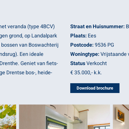
t veranda (type 4BCV)
Straat en Huisnummer:
B
gen grond, op Landalpark
Plaats:
Ees
 de bossen van Boswachterij
Postcode:
9536 PG
ndsrug). Een ideale
Woningtype:
Vrijstaande
Drenthe. Geniet van fiets-
Status
Verkocht
ge Drentse bos-, heide-
€ 35.000,-
k.k.
Download brochure