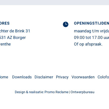
DRES
OPENINGSTIJDE

chter de Brink 31
maandag t/m vrijd
531 AZ Borger
09:00 tot 17.00 uur
renthe
Of op afspraak.
Home
Downloads
Disclaimer
Privacy
Voorwaarden
Colof
Design & realisatie:
Promo Reclame | Ontwerpbureau