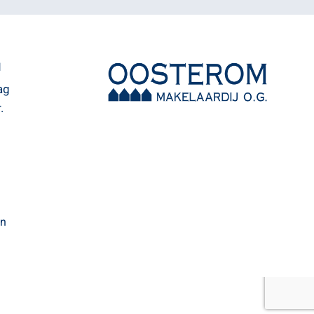
N
ag
.
on