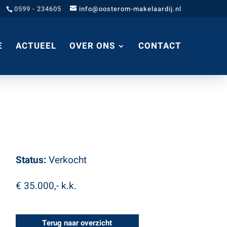
0599 - 234605
info@oosterom-makelaardij.nl
E
ACTUEEL
OVER ONS
CONTACT
Status:
Verkocht
€ 35.000,-
k.k.
Terug naar overzicht