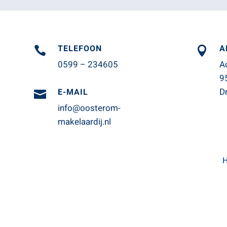
TELEFOON
A


0599 – 234605
A
9
D
E-MAIL

info@oosterom-
makelaardij.nl