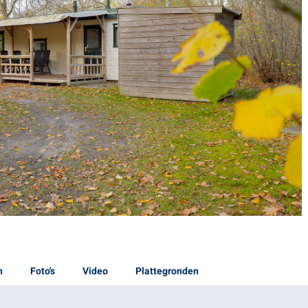
n
Foto's
Video
Plattegronden